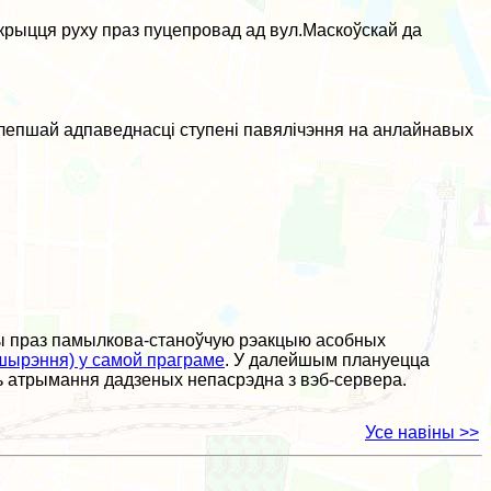
закрыцця руху праз пуцепровад ад вул.Маскоўскай да
я лепшай адпаведнасці ступені павялічэння на анлайнавых
емы праз памылкова-станоўчую рэакцыю асобных
ашырэння) у самой праграме
. У далейшым плануецца
ь атрымання дадзеных непасрэдна з вэб-сервера.
Усе навіны >>