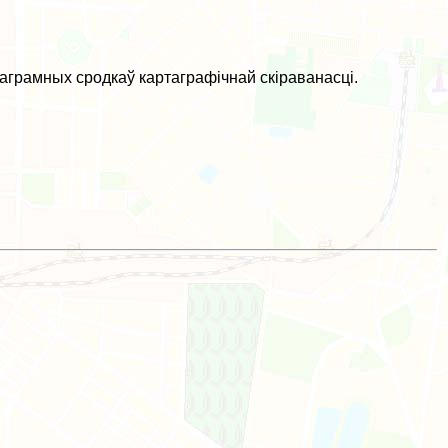
аграмных сродкаў картаграфічнай скіраванасці.