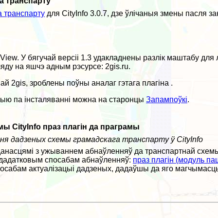
а транспарту
а транспарту
для CityInfo 3.0.7, дзе ўлічаныя змены пасля 
View. У бягучай версіі 1.3 удакладнены разлік маштабу дл
ду на яшчэ адным рэсурсе: 2gis.ru.
й 2gis, зроблены поўны аналаг гэтага плагіна .
цыю па інсталяванні можна на старонцы
Запампоўкі
.
 CityInfo праз плагін да праграмы
 дадзеных схемы грамадскага транспарту ў CityInfo
ладанасцямі з ужываннем абнаўленняў да транспартнай сх
 дадатковым спосабам абнаўленняў:
праз плагін (модуль п
посабам актуалізацыі дадзеных, дадаўшы да яго магчымасц