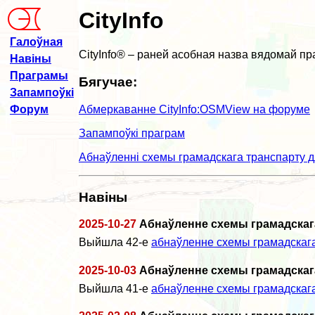
CityInfo
Галоўная
CityInfo® – раней асобная назва вядомай пр
Навіны
Праграмы
Бягучае:
Запампоўкі
Абмеркаванне CityInfo:OSMView на форуме
Форум
Запампоўкі праграм
Абнаўленні схемы грамадскага транспарту для
Навіны
2025-10-27
Абнаўленне схемы грамадскаг
Выйшла 42-е
абнаўленне схемы грамадскаг
2025-10-03
Абнаўленне схемы грамадскаг
Выйшла 41-е
абнаўленне схемы грамадскаг