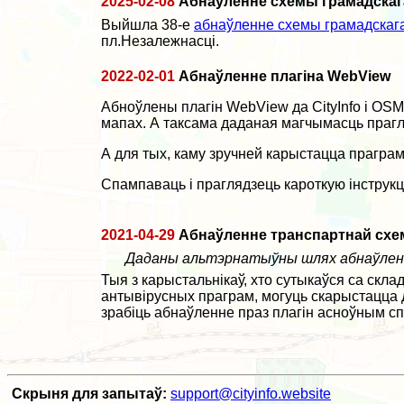
2025-02-08
Абнаўленне схемы грамадскаг
Выйшла 38-е
абнаўленне схемы грамадскаг
пл.Незалежнасці.
2022-02-01
Абнаўленне плагіна WebView
Абноўлены плагін WebView да CityInfo і OSM
мапах. А таксама даданая магчымасць прагля
А для тых, каму зручней карыстацца праграма
Спампаваць і праглядзець кароткую інструк
2021-04-29
Абнаўленне транспартнай схемы
Даданы альтэрнатыўны шлях абнаўлення
Тыя з карыстальнікаў, хто сутыкаўся са ск
антывірусных праграм, могуць скарыстацца
зрабіць абнаўленне праз плагін асноўным с
Скрыня для запытаў:
support@cityinfo.website